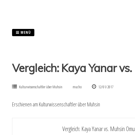
Springe
zum
Inhalt
MENÜ
Vergleich: Kaya Yanar vs
Kulturwissenschaftler über Muhsin
mucho
12/01/2017
Erschienen am
Kulturwissenschaftler über Muhsin
Beitragsnavigation
Vergleich: Kaya Yanar vs. Muhsin Omu