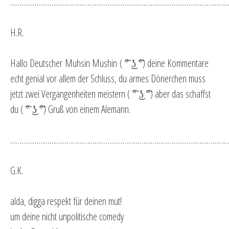
…………………………………………………………………………………………………………
H.R.
Hallo Deutscher
Muhsin Mushin
( ͡° ͜ʖ ͡°) deine Kommentare
echt genial vor allem der Schluss, du armes Dönerchen muss
jetzt zwei Vergangenheiten meistern ( ͡° ͜ʖ ͡°) aber das schaffst
du ( ͡° ͜ʖ ͡°) Gruß von einem Alemann.
…………………………………………………………………………………………………………
G.K.
alda, digga respekt für deinen mut!
um deine nicht unpolitische comedy