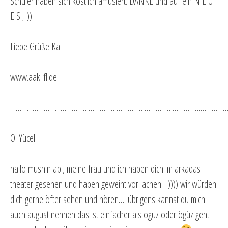
Schüler haben sich köstlich amüsiert. DANKE und auf ein N E U
E S ;-))
Liebe Grüße Kai
www.aak-fl.de
…………………………………………………………………………………………………………
O. Yücel
hallo mushin abi, meine frau und ich haben dich im arkadas
theater gesehen und haben geweint vor lachen :-)))) wir würden
dich gerne öfter sehen und hören…. übrigens kannst du mich
auch august nennen das ist einfacher als oguz oder ögüz geht