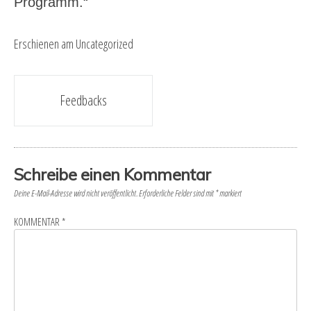
Programm.“
Erschienen am
Uncategorized
Beitragsnavigation
Feedbacks
Schreibe einen Kommentar
Deine E-Mail-Adresse wird nicht veröffentlicht.
Erforderliche Felder sind mit
*
markiert
KOMMENTAR
*