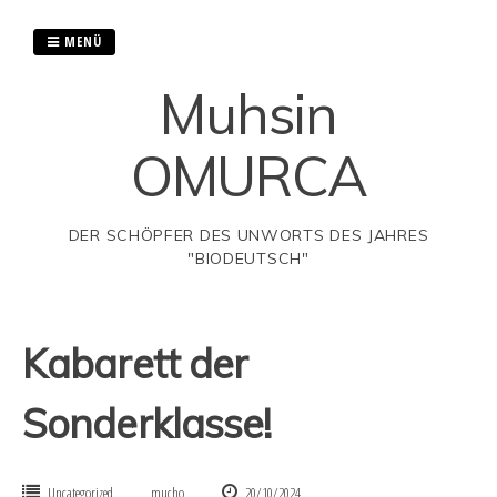
Springe
MENÜ
zum
Inhalt
Muhsin
OMURCA
DER SCHÖPFER DES UNWORTS DES JAHRES
"BIODEUTSCH"
Kabarett der
Sonderklasse!
Uncategorized
mucho
20/10/2024