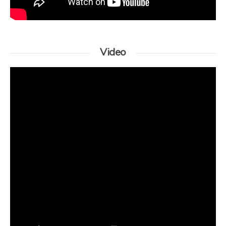
Video