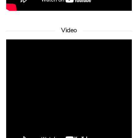
Video