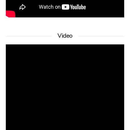
Video