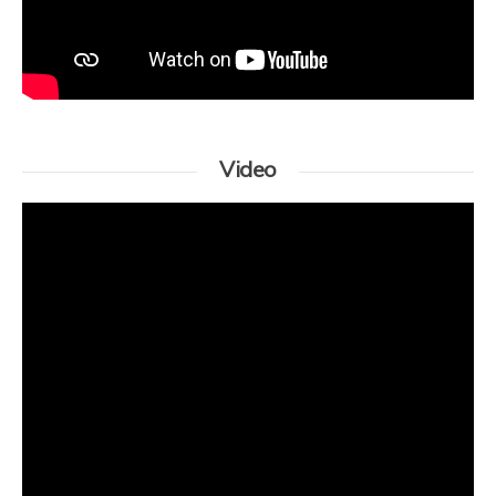
Video