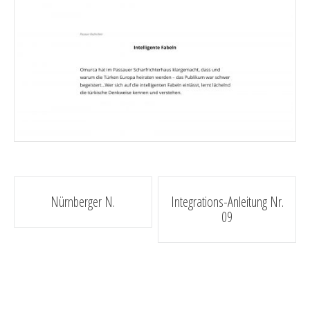
Beitragsnavigation
Nürnberger N.
Integrations-Anleitung Nr.
09