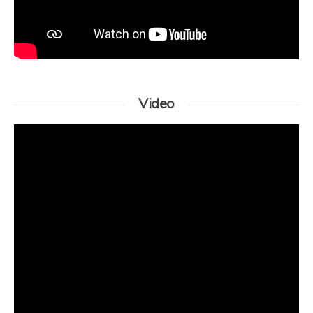
Video