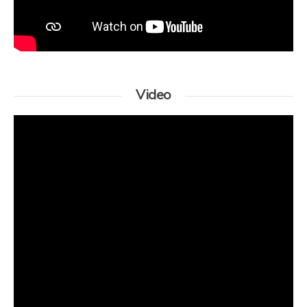
Video