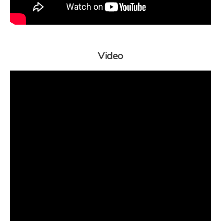
Video