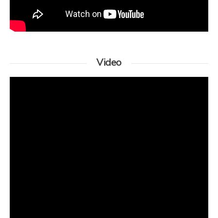
Video