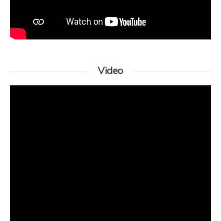
Video